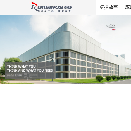
卓捷故事
应