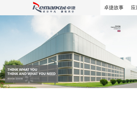
卓捷故事
应