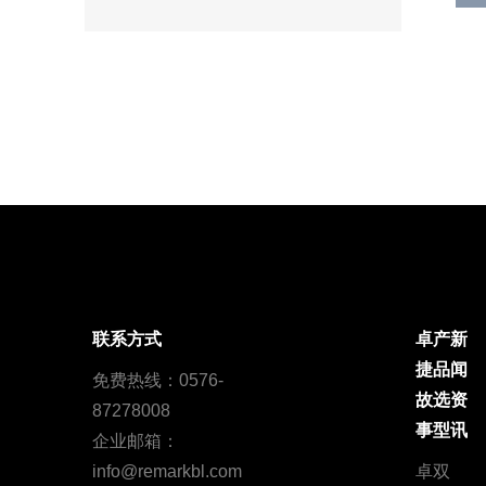
联系方式
卓
产
新
捷
品
闻
免费热线：0576-
故
选
资
87278008
事
型
讯
企业邮箱：
info@remarkbl.com
卓
双