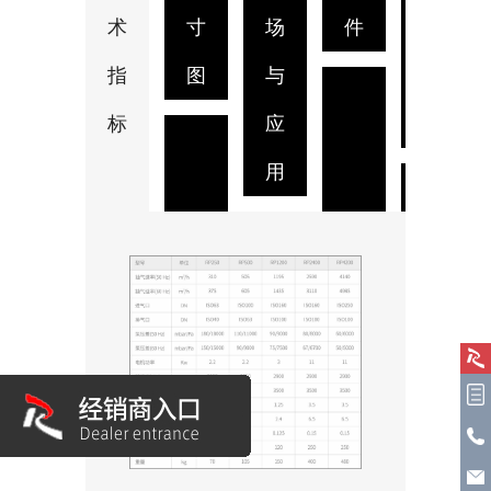
术
寸
场
件
料
指
图
与
下
标
应
载
用