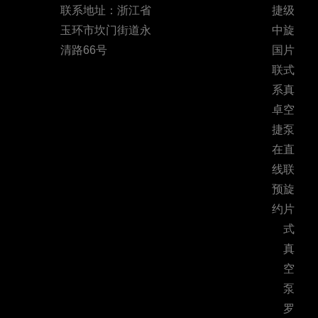
联系地址：浙江省
捷
级
玉环市坎门街道永
中
旋
清路66号
国
片
联
式
系
真
卓
空
捷
泵
在
直
线
联
预
旋
约
片
式
真
空
泵
罗