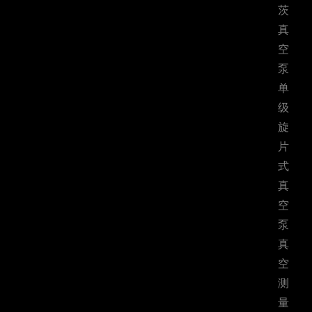
茨
真
空
泵
单
级
旋
片
式
真
空
泵
真
空
测
量