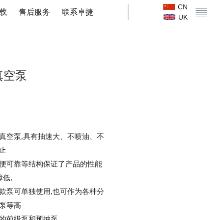
CN
载
售后服务
联系卓捷
UK
真空泵
真空泵
,具有抽速大、不喷油、不
止
便可靠等结构保证了产品的性能
障低,
款泵可单独使用
,也可作为各种分
泵等高
的前级泵和预抽泵。