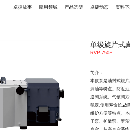
卓捷故事
应用领域
产品选型
卓捷动态
资料下
单级旋片式
RVP-750S
简介：
本款泵是油封式旋片
漏油等特点。防返油
逆阀系统、气镇阀方
稳定
,使用寿命长,故
维护方便等特点。本
子泵、扩散泵、罗茨
真空、超高真空系统